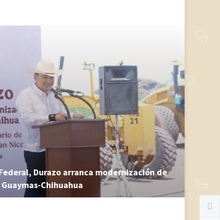
Federal, Durazo arranca modernización de
os Guaymas-Chihuahua