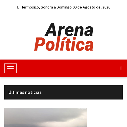
Hermosillo, Sonora a Domingo 09 de Agosto del 2026
M
e
n
u
Últimas noticias
d
e
n
a
v