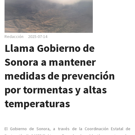
e
g
a
c
i
Redacción
2025-07-14
ó
Llama Gobierno de
n
Sonora a mantener
medidas de prevención
por tormentas y altas
temperaturas
El Gobierno de Sonora, a través de la Coordinación Estatal de