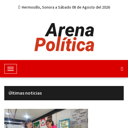
Hermosillo, Sonora a Sábado 08 de Agosto del 2026
M
e
n
u
Últimas noticias
d
e
n
a
v