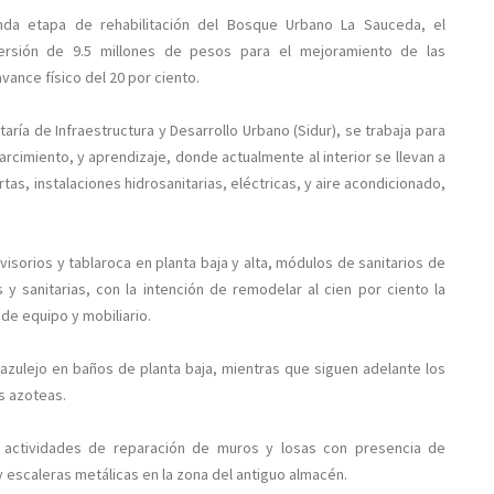
da etapa de rehabilitación del Bosque Urbano La Sauceda, el
ersión de 9.5 millones de pesos para el mejoramiento de las
vance físico del 20 por ciento.
aría de Infraestructura y Desarrollo Urbano (Sidur), se trabaja para
arcimiento, y aprendizaje, donde actualmente al interior se llevan a
as, instalaciones hidrosanitarias, eléctricas, y aire acondicionado,
sorios y tablaroca en planta baja y alta, módulos de sanitarios de
 y sanitarias, con la intención de remodelar al cien por ciento la
 de equipo y mobiliario.
 azulejo en baños de planta baja, mientras que siguen adelante los
s azoteas.
s actividades de reparación de muros y losas con presencia de
y escaleras metálicas en la zona del antiguo almacén.