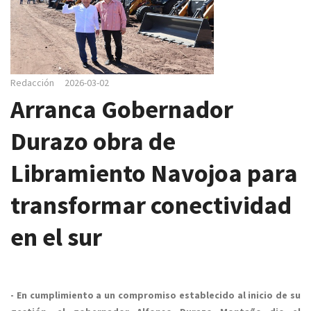
e
g
a
c
i
Redacción
2026-03-02
ó
Arranca Gobernador
n
Durazo obra de
Libramiento Navojoa para
transformar conectividad
en el sur
- En cumplimiento a un compromiso establecido al inicio de su