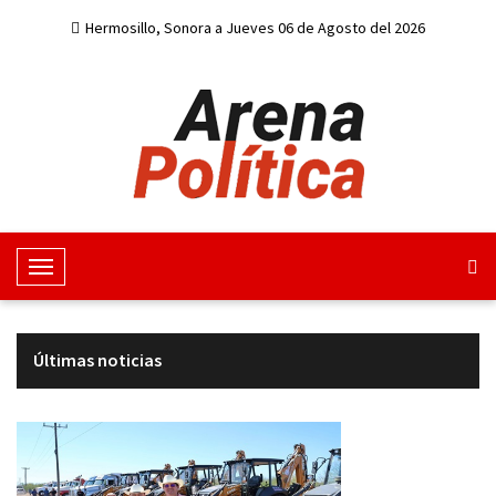
Hermosillo, Sonora a Jueves 06 de Agosto del 2026
M
e
n
u
Últimas noticias
d
e
n
a
v