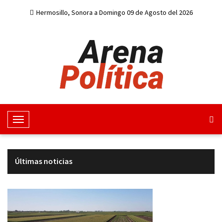
Hermosillo, Sonora a Domingo 09 de Agosto del 2026
M
e
n
u
Últimas noticias
d
e
n
a
v