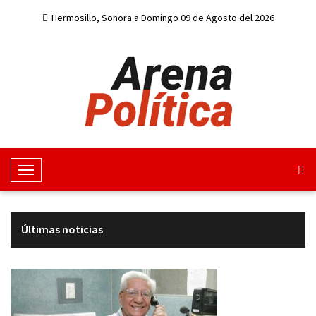
Hermosillo, Sonora a Domingo 09 de Agosto del 2026
M
e
n
u
Últimas noticias
d
e
n
a
v