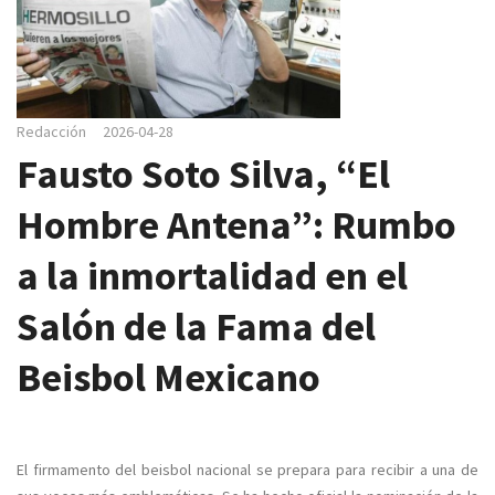
e
g
a
c
i
Redacción
2026-04-28
ó
Fausto Soto Silva, “El
n
Hombre Antena”: Rumbo
a la inmortalidad en el
Salón de la Fama del
Beisbol Mexicano
El firmamento del beisbol nacional se prepara para recibir a una de