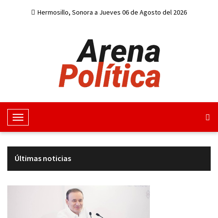
Hermosillo, Sonora a Jueves 06 de Agosto del 2026
M
e
n
u
Últimas noticias
d
e
n
a
v