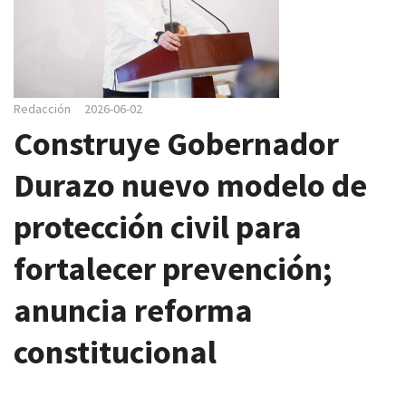
e
g
a
c
i
Redacción
2026-06-02
ó
Construye Gobernador
n
Durazo nuevo modelo de
protección civil para
fortalecer prevención;
anuncia reforma
constitucional