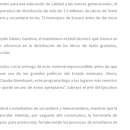
entes para una educación de calidad a las nuevas generaciones, el
erativo de distribución de más de 3.3 millones de Libros de Texto
ria y secundaria en los 72 municipios de Sonora antes de dar inicio
roylán Gámez Gamboa, el mandatario estatal destacó que Sonora se
ficiencia en la distribución de los libros de texto gratuitos,
colar.
dos con la entrega de este material imprescindible antes de que
s son una de las grandes políticas del Estado mexicano. Ahora,
 Claudia Sheinbaum, este programa llega a los lugares más remotos
e quede sin uno de estos ejemplares”, subrayó el jefe del Ejecutivo
enderá a estudiantes de secundaria y telesecundaria, mientras que la
reescolar. Además, por segundo año consecutivo, la Secretaría de
opios para preescolar, fortaleciendo los procesos de enseñanza en