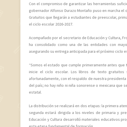
Con el compromiso de garantizar las herramientas sufici
gobernador Alfonso Durazo Montaño puso en marcha el op
Gratuitos que llegarán a estudiantes de preescolar, prima
el ciclo escolar 2026-2027.
Acompañado por el secretario de Educación y Cultura, F
ha consolidado como una de las entidades con mayor e
asegurando su entrega anticipada para el próximo ciclo es
“Somos el estado que cumple primeramente antes que to
inicie el ciclo escolar. Los libros de texto gratuito
afortunadamente, con el respaldo de nuestra presidenta
del país; no hay niño ni niña sonorense o mexicana que s
estatal.
La distribución se realizará en dos etapas: la primera at
segunda estará dirigida a los niveles de primaria y p
Educación y Cultura desarrolló materiales educativos pr
esta etapa fundamental de formación.